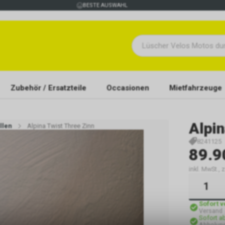
BESTE AUSWAHL
Zubehör / Ersatzteile
Occasionen
Mietfahrzeuge
Alpi
llen
Alpina Twist Three Zinn
8241125
89.9
inkl. MwSt., 
Sofort 
Versand
Sofort a
Abholung