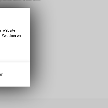
er Website
en Zwecken wir
gen auf
ots, wie die
en
ass die
nformationen