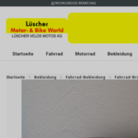
FACHKUNDIGE BERATUNG
Startseite
Fahrrad
Motorrad
Bekleidung
Startseite
Bekleidung
Fahrrad-Bekleidung
Fahrrad-Bri