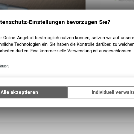
tenschutz-Einstellungen bevorzugen Sie?
er Online-Angebot bestmöglich nutzen können, setzen wir auf unser
nliche Technologien ein. Sie haben die Kontrolle darüber, zu welch
arbeiten dürfen. Eine kommerzielle Verwendung ist ausgeschlossen.
ärung
Technische Funktionen
Wir erfassen und speichern bestimmte Interaktionen und Einstellun
Ihrem Gerät, um die grundlegenden Funktionen unseres Online-Angeb
Alle akzeptieren
Individuell verwalt
Verwendung des Warenkorbs, zu ermöglichen. Bitte beachten Sie, d
gespeicherten Daten keinerlei Rückschlüsse auf Ihre persönlichen I
zulassen.