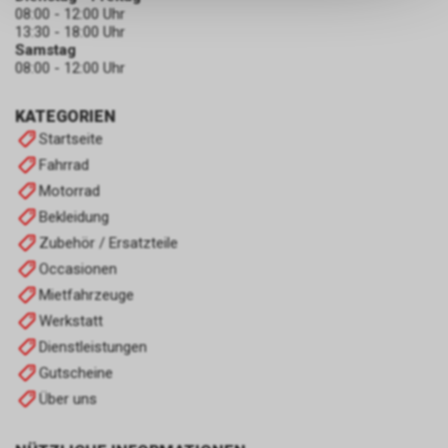
keinerlei Rückschlüsse auf Ihre
08:00 - 12:00 Uhr
persönlichen Informationen
13:30 - 18:00 Uhr
zulassen.
Samstag
08:00 - 12:00 Uhr
KATEGORIEN
Startseite
Fahrrad
Motorrad
Bekleidung
Zubehör / Ersatzteile
Occasionen
Mietfahrzeuge
Werkstatt
Dienstleistungen
Gutscheine
Über uns