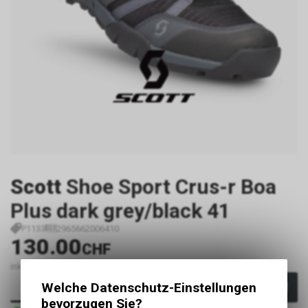
Scott
Shoe Sport Crus-r Boa
Plus dark grey/black 41
P1133
2965662006410
130.00
CHF
inkl. MwSt., zzgl.
Versandkosten
Welche Datenschutz-Einstellungen
In den Warenkorb
bevorzugen Sie?
Sofort verfügbar