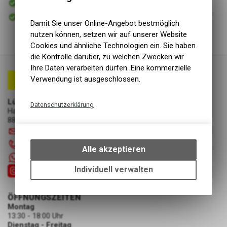
Versand
Sofort abholbar
Abholung Lüscher Motor- & Bike World
Damit Sie unser Online-Angebot bestmöglich
nutzen können, setzen wir auf unserer Website
Cookies und ähnliche Technologien ein. Sie haben
die Kontrolle darüber, zu welchen Zwecken wir
Ihre Daten verarbeiten dürfen. Eine kommerzielle
Verwendung ist ausgeschlossen.
Lüscher Motor- & Bike World
Datenschutzerklärung
Hauptstrasse 29a
8867 Niederurnen
Technische Funktionen
info
@
luscherag.ch
Wir erfassen und speichern
055 610 31 31
bestimmte Interaktionen und
Alle akzeptieren
Einstellungen auf Ihrem Gerät,
+41 55 6103131
um die grundlegenden
Individuell verwalten
Funktionen unseres Online-
Angebots, wie die Verwendung
ÖFFNUNGSZEITEN
des Warenkorbs, zu
Montag
ermöglichen. Bitte beachten Sie,
13:30 - 18:00 Uhr
dass die gespeicherten Daten
Dienstag - Freitag