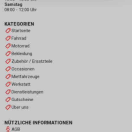
persönlichen Informationen
Samstag
zulassen.
08:00 - 12:00 Uhr
KATEGORIEN
Startseite
Fahrrad
Motorrad
Bekleidung
Zubehör / Ersatzteile
Occasionen
Mietfahrzeuge
Werkstatt
Dienstleistungen
Gutscheine
Über uns
NÜTZLICHE INFORMATIONEN
AGB