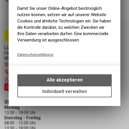
Abholung Lüscher Motor- & Bike World
Damit Sie unser Online-Angebot bestmöglich
nutzen können, setzen wir auf unserer Website
Cookies und ähnliche Technologien ein. Sie haben
die Kontrolle darüber, zu welchen Zwecken wir
Ihre Daten verarbeiten dürfen. Eine kommerzielle
Verwendung ist ausgeschlossen.
Lüscher Motor- & Bike World
Hauptstrasse 29a
Datenschutzerklärung
8867 Niederurnen
Technische Funktionen
info
@
luscherag.ch
Wir erfassen und speichern
055 610 31 31
bestimmte Interaktionen und
+41 55 6103131
Alle akzeptieren
Einstellungen auf Ihrem Gerät,
um die grundlegenden
Individuell verwalten
Funktionen unseres Online-
ÖFFNUNGSZEITEN
Angebots, wie die Verwendung
Montag
des Warenkorbs, zu
13:30 - 18:00 Uhr
ermöglichen. Bitte beachten Sie,
Dienstag - Freitag
dass die gespeicherten Daten
08:00 - 12:00 Uhr
keinerlei Rückschlüsse auf Ihre
13:30 - 18:00 Uhr