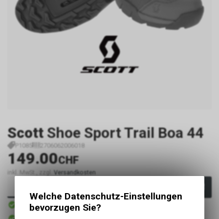
Scott
Shoe Sport Trail Boa 44
P1085
2706062006018
149.00
CHF
inkl. MwSt., zzgl.
Versandkosten
In den Warenkorb
Welche Datenschutz-Einstellungen
Sofort verfügbar
bevorzugen Sie?
Versand
Sofort abholbar