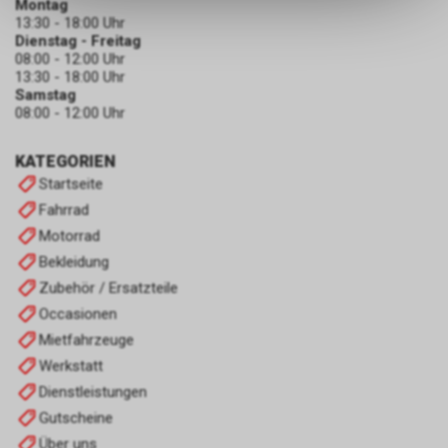
Montag
dass die gespeicherten Daten
13:30 - 18:00 Uhr
keinerlei Rückschlüsse auf Ihre
Dienstag - Freitag
persönlichen Informationen
08:00 - 12:00 Uhr
zulassen.
13:30 - 18:00 Uhr
Samstag
08:00 - 12:00 Uhr
KATEGORIEN
Startseite
Fahrrad
Motorrad
Bekleidung
Zubehör / Ersatzteile
Occasionen
Mietfahrzeuge
Werkstatt
Dienstleistungen
Gutscheine
Über uns