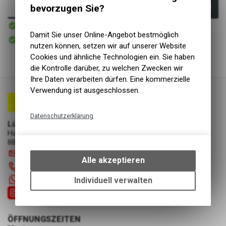
bevorzugen Sie?
In den Warenkorb
Sofort verfügbar
Versand
Damit Sie unser Online-Angebot bestmöglich
Sofort abholbar
Abholung Lüscher Motor- & Bike World
nutzen können, setzen wir auf unserer Website
Cookies und ähnliche Technologien ein. Sie haben
die Kontrolle darüber, zu welchen Zwecken wir
Ihre Daten verarbeiten dürfen. Eine kommerzielle
Verwendung ist ausgeschlossen.
Datenschutzerklärung
Lüscher Motor- & Bike World
Technische Funktionen
Hauptstrasse 29a
8867 Niederurnen
Wir erfassen und speichern
info
@
luscherag.ch
bestimmte Interaktionen und
Alle akzeptieren
055 610 31 31
Einstellungen auf Ihrem Gerät,
um die grundlegenden
+41 55 6103131
Individuell verwalten
Funktionen unseres Online-
Angebots, wie die Verwendung
des Warenkorbs, zu
ÖFFNUNGSZEITEN
ermöglichen. Bitte beachten Sie,