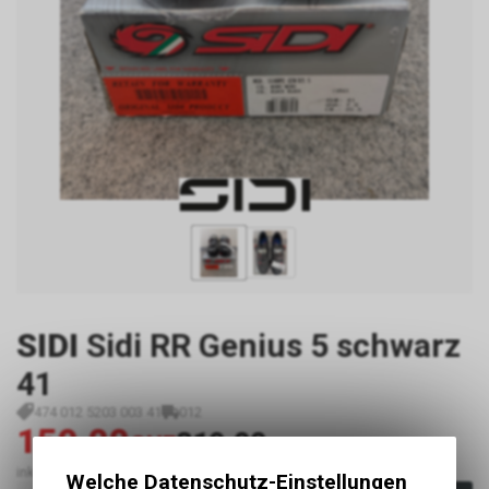
SIDI
Sidi RR Genius 5 schwarz
41
474 012 5203 003 41
012
159.00
319.00
CHF
CHF
inkl. MwSt., zzgl.
Versandkosten
Welche Datenschutz-Einstellungen