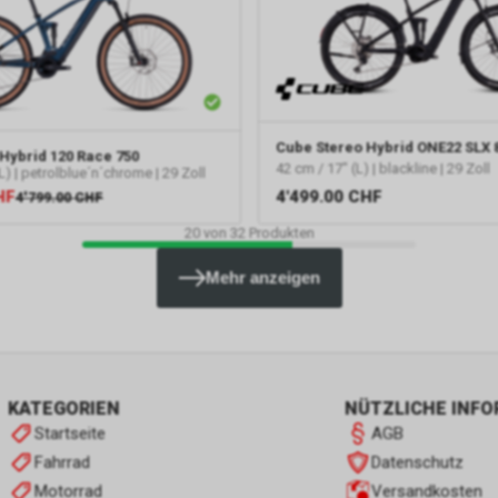
Cube
Stereo Hybrid ONE22 SLX 
Hybrid 120 Race 750
42 cm / 17" (L) | blackline | 29 Zoll
L) | petrolblue´n´chrome | 29 Zoll
HF
4'499.00
CHF
4'799.00
CHF
20
von
32
Produkten
Mehr anzeigen
KATEGORIEN
NÜTZLICHE INF
Startseite
AGB
Fahrrad
Datenschutz
Motorrad
Versandkosten