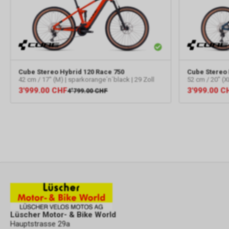
Cube
Stereo Hybrid 120 Race 750
Cube
Stereo 
42 cm / 17" (M) | sparkorange´n´black | 29 Zoll
52 cm / 20" (X
3'999.00
CHF
3'999.00
C
4'799.00
CHF
Lüscher Motor- & Bike World
Hauptstrasse 29a