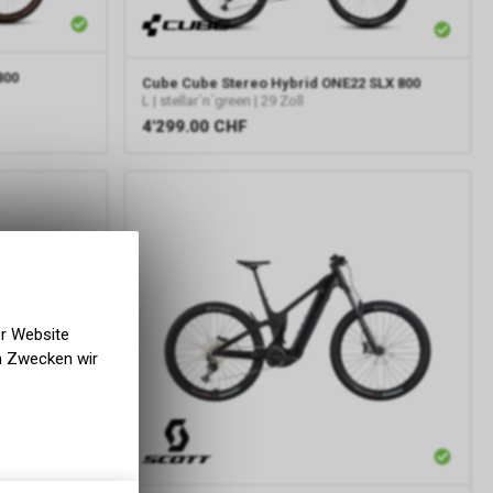
800
Cube
Cube Stereo Hybrid ONE22 SLX 800
L | stellar´n´green | 29 Zoll
4'299.00
CHF
er Website
en Zwecken wir