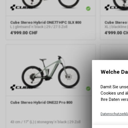
Cube
Stereo Hybrid ONE77 HPC SLX 800
Cube
Stereo
L | glintsand´n´black | 29 / 27.5 Zoll
XL | blackline |
4'999.00
CHF
4'999.00
C
Welche Da
Damit Sie uns
Cookies und äh
Ihre Daten ver
Cube
Stereo Hybrid ONE22 Pro 800
Datenschutzerkl
43 cm / 17" (L) | stonegrey´n´black | 29 Zoll