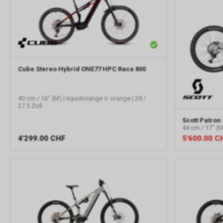
Cube
Stereo Hybrid ONE77 HPC Race 800
40 cm / 16" (M) | liquidorange´n´orange | 29 /
27.5 Zoll
Scott
Patron 
44 cm / 17" (M)
4'299.00
CHF
5'600.00
C