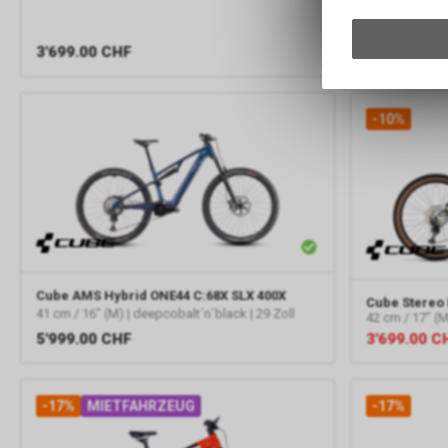
Scott
Patron 
XL | black | 29
3'699.00
CHF
4'999.00
C
-10%
Cube
AMS Hybrid ONE44 C:68X SLX 400X
Cube
Stereo 
41 cm / 16" (M) | deepcobalt´n´black | 29 Zoll
42 cm / 17" (M)
5'999.00
CHF
3'699.00
C
-17%
MIETFAHRZEUG
-17%