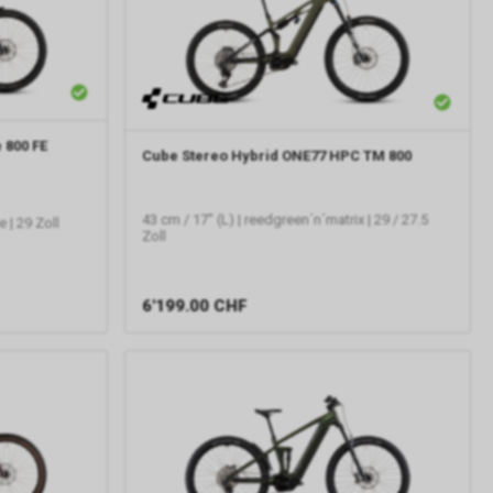
 800 FE
Cube
Stereo Hybrid ONE77 HPC TM 800
43 cm / 17" (L) | reedgreen´n´matrix | 29 / 27.5
 | 29 Zoll
Zoll
6'199.00
CHF