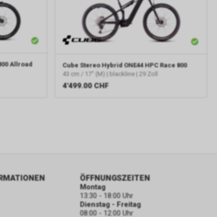
800 Allroad
Cube
Stereo Hybrid ONE44 HPC Race 800
43 cm / 17" (M) | blackline | 29 Zoll
4'499.00
CHF
ORMATIONEN
ÖFFNUNGSZEITEN
Montag
13:30 - 18:00 Uhr
Dienstag - Freitag
08:00 - 12:00 Uhr