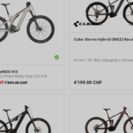
Cube
Stereo Hybrid ONE22 Race
41 cm / 16" (M) | slapgrey´n´chrome
eRIDE 910
 | Prism Misty Grey | 29 Zoll
HF
4'199.00
CHF
7'899.00
CHF