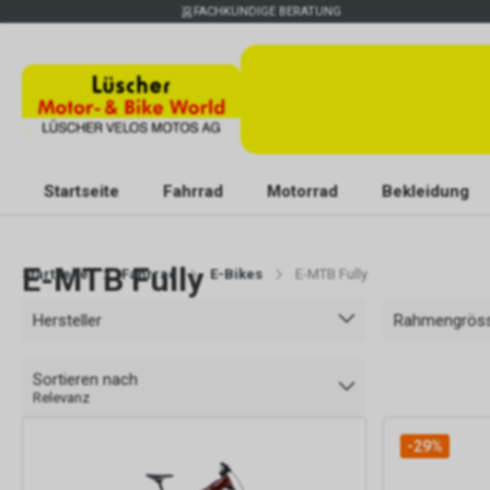
FACHKUNDIGE BERATUNG
Startseite
Fahrrad
Motorrad
Bekleidung
E-MTB Fully
Startseite
Fahrrad
E-Bikes
E-MTB Fully
Hersteller
Rahmengrös
Sortieren nach
Relevanz
-29%