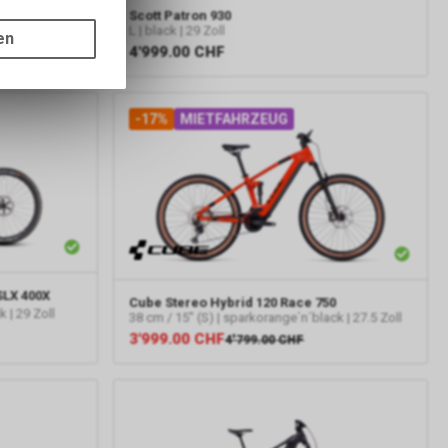
gen auf
Scott
Patron 930
ots, wie die
oll
L | black | 29 Zoll
en
4'999.00
CHF
ass die
nformationen
-17%
MIETFAHRZEUG
SLX 400X
Cube
Stereo Hybrid 120 Race 750
 | 29 Zoll
38 cm / 15" (S) | sparkorange´n´black | 27.5 Zoll
3'999.00
CHF
4'799.00
CHF