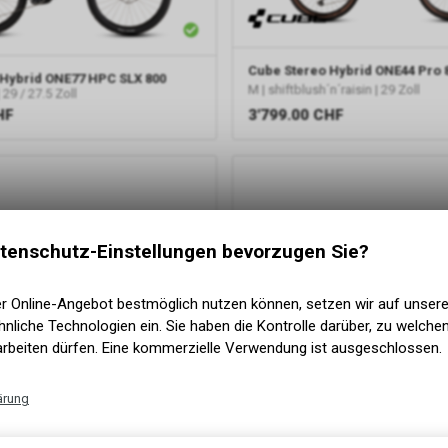
Cube
Stereo Hybrid ONE44 Pro 
 Hybrid ONE77 HPC SLX 800
M | shiftblush´n´raisin | 29 Zoll
 29 / 27.5 Zoll
HF
3'799.00
CHF
tenschutz-Einstellungen bevorzugen Sie?
er Online-Angebot bestmöglich nutzen können, setzen wir auf unser
nliche Technologien ein. Sie haben die Kontrolle darüber, zu welch
arbeiten dürfen. Eine kommerzielle Verwendung ist ausgeschlossen.
ärung
Technische Funktionen