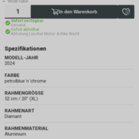
VEGB Cube
In den Warenkorb
Sofort verfügbar
Versand
Sofort abholbar
Abholung Lüscher Motor- & Bike World
Spezifikationen
MODELL-JAHR
2024
FARBE
petrolblue´n´chrome
RAHMENGRÖSSE
52 cm / 20" (XL)
RAHMENART
Diamant
RAHMENMATERIAL
Aluminium