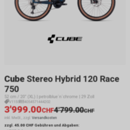
Cube
Stereo Hybrid 120 Race
750
52 cm / 20" (XL) | petrolblue´n´chrome | 29 Zoll
V1155
4054571444202
3'999.00
4'799.00
CHF
CHF
inkl. MwSt., zzgl.
Versandkosten
zzgl.
45.00 CHF
Gebühren und Abgaben: