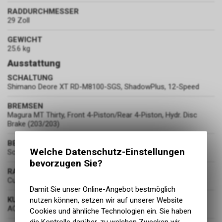
RADDURCHMESSER
29 Zoll
GEWICHT
25.6 kg
Ausstattung
SCHALTUNG
Shimano Deore XT RD-M8100-SGS, ShadowPlus, 12-Speed
BREMSEN
Magura MT Thirty, Front 4-Piston/Rear 4-Piston, Hydr. Disc
Brake (203/203)
BEREIFUNG
Welche Datenschutz-Einstellungen
Schwalbe Smart Sam, Active, 2.6
bevorzugen Sie?
RADSATZ
Cube Newmen
Damit Sie unser Online-Angebot bestmöglich
KURBELGARNITUR
nutzen können, setzen wir auf unserer Website
ACID E-Crank, 38T, 170mm
Cookies und ähnliche Technologien ein. Sie haben