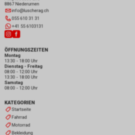
8867 Niederurnen
info
@
luscherag.ch
055 610 31 31
+41 55 6103131
ÖFFNUNGSZEITEN
Montag
13:30 - 18:00 Uhr
Dienstag - Freitag
08:00 - 12:00 Uhr
13:30 - 18:00 Uhr
Samstag
08:00 - 12:00 Uhr
KATEGORIEN
Startseite
Fahrrad
Motorrad
Bekleidung