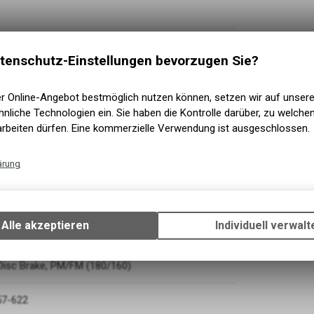
tenschutz-Einstellungen bevorzugen Sie?
er Online-Angebot bestmöglich nutzen können, setzen wir auf unser
nliche Technologien ein. Sie haben die Kontrolle darüber, zu welch
arbeiten dürfen. Eine kommerzielle Verwendung ist ausgeschlossen.
ärung
Technische Funktionen
Wir erfassen und speichern bestimmte Interaktionen und Einstellun
Ihrem Gerät, um die grundlegenden Funktionen unseres Online-Angeb
Alle akzeptieren
Individuell verwalt
SGS, ShadowPlus, 12-Speed
Verwendung des Warenkorbs, zu ermöglichen. Bitte beachten Sie, d
gespeicherten Daten keinerlei Rückschlüsse auf Ihre persönlichen I
zulassen.
Disc Brake, PM/FM (180/160)
57-622