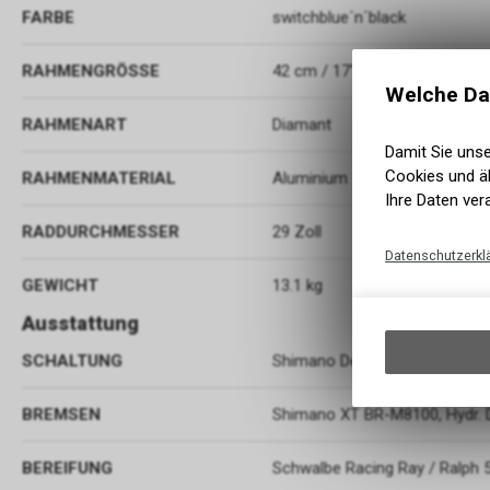
FARBE
switchblue´n´black
RAHMENGRÖSSE
42 cm / 17" (M)
Welche Da
RAHMENART
Diamant
Damit Sie uns
Cookies und äh
RAHMENMATERIAL
Aluminium
Ihre Daten ver
RADDURCHMESSER
29 Zoll
Datenschutzerkl
GEWICHT
13.1 kg
Ausstattung
SCHALTUNG
Shimano Deore XT RD-M8100-
BREMSEN
Shimano XT BR-M8100, Hydr. 
BEREIFUNG
Schwalbe Racing Ray / Ralph 