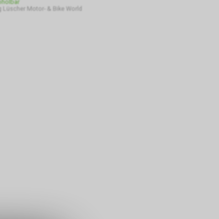
bholbar
 Lüscher Motor- & Bike World