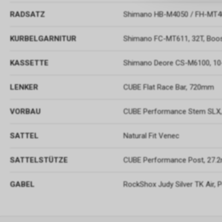
RADSATZ
Shimano HB-M4050 / FH-MT4
KURBELGARNITUR
Shimano FC-MT611, 32T, Boo
KASSETTE
Shimano Deore CS-M6100, 10
LENKER
CUBE Flat Race Bar, 720mm
VORBAU
CUBE Performance Stem SLX
SATTEL
Natural Fit Venec
SATTELSTÜTZE
CUBE Performance Post, 27
GABEL
RockShox Judy Silver TK Air,