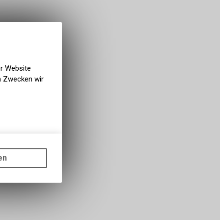
er Website
en Zwecken wir
gen auf
ots, wie die
en
ass die
nformationen