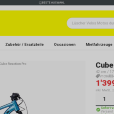
BESTE AUSWAHL
Zubehör / Ersatzteile
Occasionen
Mietfahrzeuge
Cube
Cube Reaction Pro
42 cm / 17"
V1036
1'39
inkl. MwSt., 
Sofort 
Versand