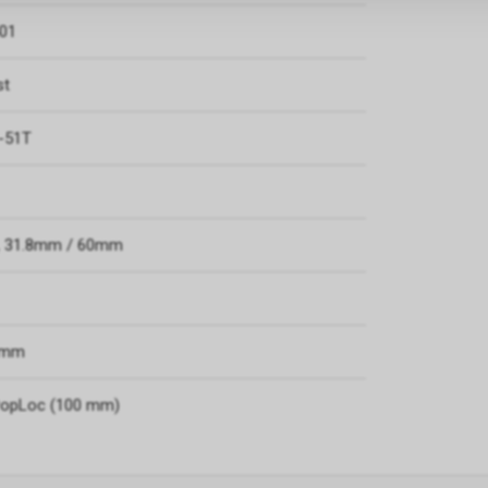
01
st
-51T
, 31.8mm / 60mm
.2mm
 PopLoc (100 mm)