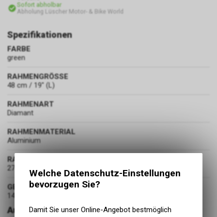
Sofort abholbar
Abholung Lüscher Motor- & Bike World
Spezifikationen
FARBE
green
RAHMENGRÖSSE
48 cm / 19" (L)
RAHMENART
Diamant
RAHMENMATERIAL
Aluminium
RADDURCHMESSER
27.5 Zoll
Welche Datenschutz-Einstellungen
bevorzugen Sie?
GEWICHT
14.9 kg
Ausstattung
Damit Sie unser Online-Angebot bestmöglich