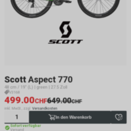
Scott
Aspect 770
48 cm / 19" (L) | green | 27.5 Zoll
V3168
499.00
649.00
CHF
CHF
inkl. MwSt., zzgl.
Versandkosten
In den Warenkorb
Sofort verfügbar
Versand