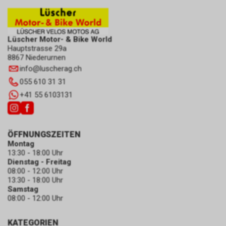
Lüscher Motor- & Bike World
Hauptstrasse 29a
8867 Niederurnen
info
@
luscherag.ch
055 610 31 31
+41 55 6103131
ÖFFNUNGSZEITEN
Montag
13:30 - 18:00 Uhr
Dienstag - Freitag
08:00 - 12:00 Uhr
13:30 - 18:00 Uhr
Samstag
08:00 - 12:00 Uhr
KATEGORIEN