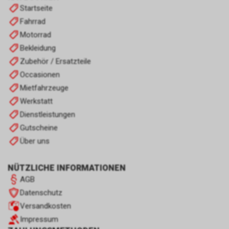
Startseite
Fahrrad
Motorrad
Bekleidung
Zubehör / Ersatzteile
Occasionen
Mietfahrzeuge
Werkstatt
Dienstleistungen
Gutscheine
Über uns
NÜTZLICHE INFORMATIONEN
AGB
Datenschutz
Versandkosten
Impressum