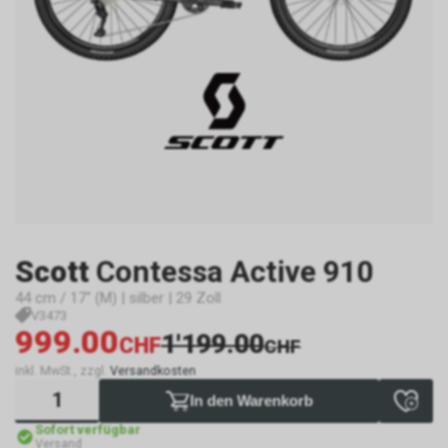
Scott
Contessa Active 910
44 cm / 17" (M) | silber | 29 Zoll
V3473
999.00
1'199.00
CHF
CHF
inkl. MwSt., zzgl.
Versandkosten
In den Warenkorb
Sofort verfügbar
Versand