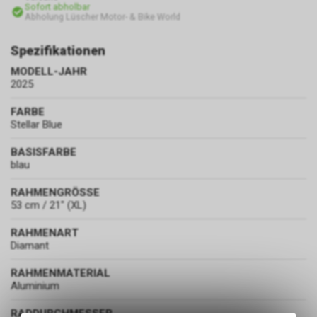
Sofort abholbar
Abholung Lüscher Motor- & Bike World
Spezifikationen
MODELL-JAHR
2025
FARBE
Stellar Blue
BASISFARBE
blau
RAHMENGRÖSSE
53 cm / 21" (XL)
RAHMENART
Diamant
RAHMENMATERIAL
Aluminium
RADDURCHMESSER