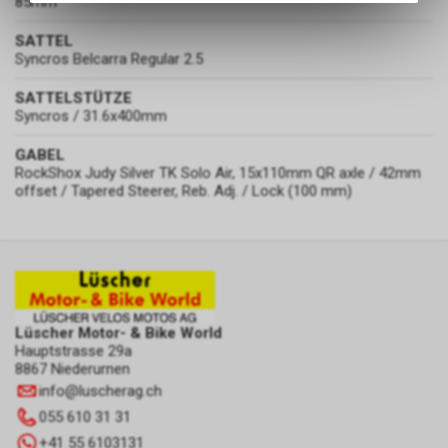
85mm
des Warenkorbs, zu
ermöglichen. Bitte beachten Sie,
SATTEL
dass die gespeicherten Daten
Syncros Belcarra Regular 2.5
keinerlei Rückschlüsse auf Ihre
persönlichen Informationen
SATTELSTÜTZE
Syncros / 31.6x400mm
zulassen.
GABEL
RockShox Judy Silver TK Solo Air, 15x110mm QR axle / 42mm
offset / Tapered Steerer, Reb. Adj. / Lock (100 mm)
Lüscher Motor- & Bike World
Hauptstrasse 29a
8867 Niederurnen
info
@
luscherag.ch
055 610 31 31
+41 55 6103131