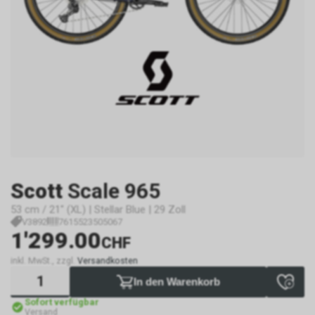
Scott
Scale 965
53 cm / 21" (XL) | Stellar Blue | 29 Zoll
V3892
7615523505067
1'299.00
CHF
inkl. MwSt., zzgl.
Versandkosten
In den Warenkorb
Sofort verfügbar
Versand