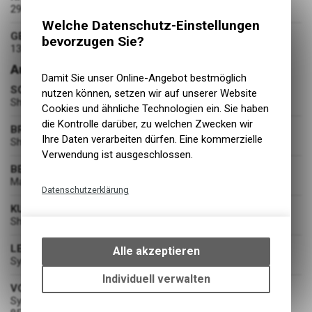
29 Zoll
Welche Datenschutz-Einstellungen
GEWICHT
bevorzugen Sie?
13.3 kg
Ausstattung
Damit Sie unser Online-Angebot bestmöglich
SCHALTUNG
nutzen können, setzen wir auf unserer Website
Shimano SLX RD-M7100 SGS, Shadow Plus / 12 Speed
Cookies und ähnliche Technologien ein. Sie haben
die Kontrolle darüber, zu welchen Zwecken wir
BREMSEN
Ihre Daten verarbeiten dürfen. Eine kommerzielle
Shimano BR-MT200 Disc Brake 180/160
Verwendung ist ausgeschlossen.
BEREIFUNG
Maxxis Rekon Race / 2.4" / 60TPI / 61-622
Datenschutzerklärung
KURBELGARNITUR
Technische Funktionen
Shimano FC-MT512-1, 55mm CL / 32T
Wir erfassen und speichern
bestimmte Interaktionen und
LENKER
Alle akzeptieren
Syncros Alloy 6061, T shape Flat / 9° / 740mm
Einstellungen auf Ihrem Gerät,
um die grundlegenden
Individuell verwalten
VORBAU
Funktionen unseres Online-
Syncros Alloy 6061, oversized 31.8mm / 1 1/8" / 6° angle /
Angebots, wie die Verwendung