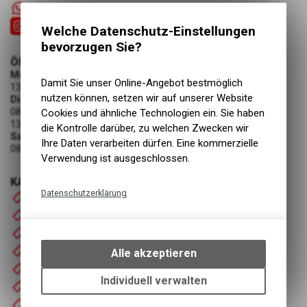
+41 55 6103131
Welche Datenschutz-Einstellungen
bevorzugen Sie?
ÖFFNUNGSZEITEN
Montag
Damit Sie unser Online-Angebot bestmöglich
13:30 - 18:00 Uhr
nutzen können, setzen wir auf unserer Website
Dienstag - Freitag
08:00 - 12:00 Uhr
Cookies und ähnliche Technologien ein. Sie haben
13:30 - 18:00 Uhr
die Kontrolle darüber, zu welchen Zwecken wir
Samstag
Ihre Daten verarbeiten dürfen. Eine kommerzielle
08:00 - 12:00 Uhr
Verwendung ist ausgeschlossen.
KATEGORIEN
Datenschutzerklärung
Startseite
Fahrrad
Technische Funktionen
Motorrad
Wir erfassen und speichern
bestimmte Interaktionen und
Bekleidung
Alle akzeptieren
Einstellungen auf Ihrem Gerät,
Zubehör / Ersatzteile
um die grundlegenden
Individuell verwalten
Occasionen
Funktionen unseres Online-
Mietfahrzeuge
Angebots, wie die Verwendung