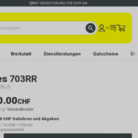
MIT BEGEISTERUNG FÜR DICH DA
Werkstatt
Dienstleistungen
Gutscheine
Übe
es
703RR
 (BLU)
0.00
CHF
zzgl.
Versandkosten
0 CHF
Gebühren und Abgaben:
 / 13.20A >125ccm
ungspauschale