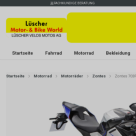
FACHKUNDIGE BERATUNG
Startseite
Fahrrad
Motorrad
Bekleidung
Startseite
Motorrad
Motorräder
Zontes
Zontes 703