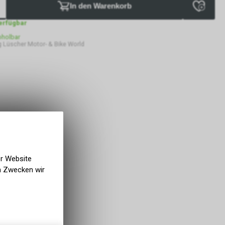
In den Warenkorb
verfügbar
bholbar
 Lüscher Motor- & Bike World
er Website
en Zwecken wir