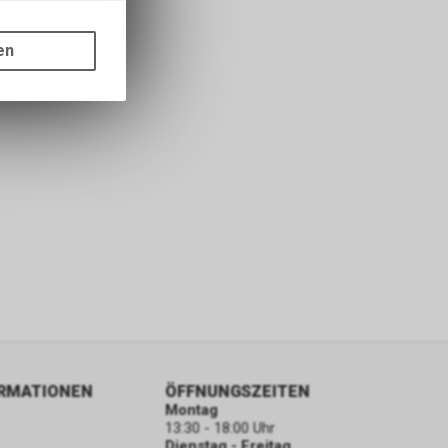
gen auf
ots, wie die
en
ass die
nformationen
ORMATIONEN
ÖFFNUNGSZEITEN
Montag
13:30 - 18:00 Uhr
Dienstag - Freitag