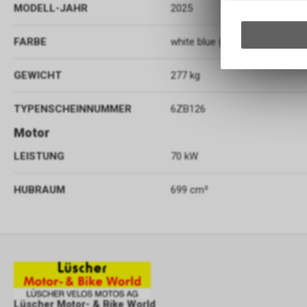
MODELL-JAHR
2025
FARBE
white blue (BLU)
GEWICHT
277 kg
TYPENSCHEINNUMMER
6ZB126
Motor
LEISTUNG
70 kW
HUBRAUM
699 cm³
Lüscher Motor- & Bike World