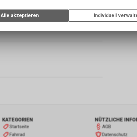
Wir erfassen und speichern bestimmte Interaktionen und Einstellun
Ihrem Gerät, um die grundlegenden Funktionen unseres Online-Angeb
Alle akzeptieren
Individuell verwalt
Verwendung des Warenkorbs, zu ermöglichen. Bitte beachten Sie, d
gespeicherten Daten keinerlei Rückschlüsse auf Ihre persönlichen I
zulassen.
KATEGORIEN
NÜTZLICHE INF
Startseite
AGB
Fahrrad
Datenschutz