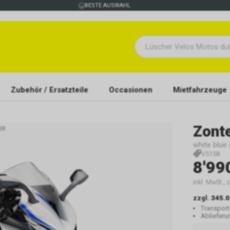
BESTE AUSWAHL
Zubehör / Ersatzteile
Occasionen
Mietfahrzeuge
Zont
RR
white blue
V5158
8'99
inkl. MwSt., 
zzgl.
345.0
Transport
Abliefer