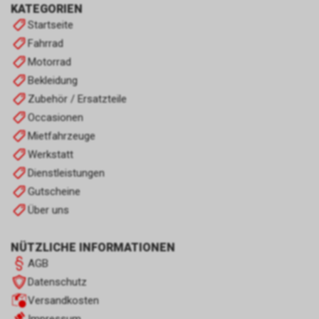
KATEGORIEN
Startseite
Fahrrad
Motorrad
Bekleidung
Zubehör / Ersatzteile
Occasionen
Mietfahrzeuge
Werkstatt
Dienstleistungen
Gutscheine
Über uns
NÜTZLICHE INFORMATIONEN
AGB
Datenschutz
Versandkosten