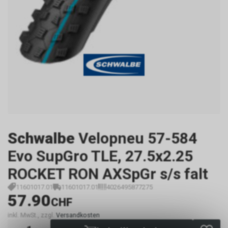
Schwalbe
Velopneu 57-584
Evo SupGro TLE, 27.5x2.25
ROCKET RON AXSpGr s/s falt
11601017.01
11601017.01
4026495877275
57.90
CHF
inkl. MwSt., zzgl.
Versandkosten