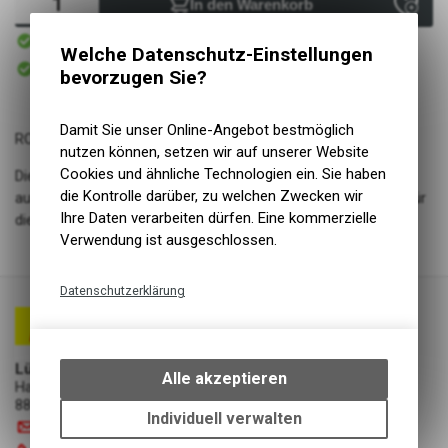
In den Warenkorb
Sofort verfügbar
Versand
Welche Datenschutz-Einstellungen
Sofort abholbar
bevorzugen Sie?
Abholung Lüscher Motor- & Bike World
Damit Sie unser Online-Angebot bestmöglich
ROCKET RON
nutzen können, setzen wir auf unserer Website
Cookies und ähnliche Technologien ein. Sie haben
Die Cross Country Rakete vereint Speed und Kurvenstabilität
die Kontrolle darüber, zu welchen Zwecken wir
auf allerhöchstem Niveau. Ein ausgezeichneter Alleskönner für
Ihre Daten verarbeiten dürfen. Eine kommerzielle
die Rennstrecke. Superleicht mit 127-EPI-EVO-Karkasse.
Verwendung ist ausgeschlossen.
Datenschutzerklärung
Technische Funktionen
Wir erfassen und speichern
Lüscher Motor- & Bike World
bestimmte Interaktionen und
Alle akzeptieren
Hauptstrasse 29a
Einstellungen auf Ihrem Gerät,
8867 Niederurnen
um die grundlegenden
Individuell verwalten
info
@
luscherag.ch
Funktionen unseres Online-