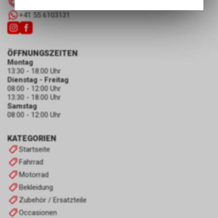
055 610 31 31
Angebots, wie die Verwendung
des Warenkorbs, zu
+41 55 6103131
ermöglichen. Bitte beachten Sie,
dass die gespeicherten Daten
keinerlei Rückschlüsse auf Ihre
ÖFFNUNGSZEITEN
persönlichen Informationen
Montag
zulassen.
13:30 - 18:00 Uhr
Dienstag - Freitag
08:00 - 12:00 Uhr
13:30 - 18:00 Uhr
Samstag
08:00 - 12:00 Uhr
KATEGORIEN
Startseite
Fahrrad
Motorrad
Bekleidung
Zubehör / Ersatzteile
Occasionen