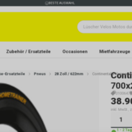
BESTE AUSWAHL
Zubehör / Ersatzteile
Occasionen
Mietfahrzeuge
Conti
ke-Ersatzteile
Pneus
28 Zoll / 622mm
Continental Velopneu 
700x
0100647
38.9
inkl. MwSt., 
1 - 2 Ta