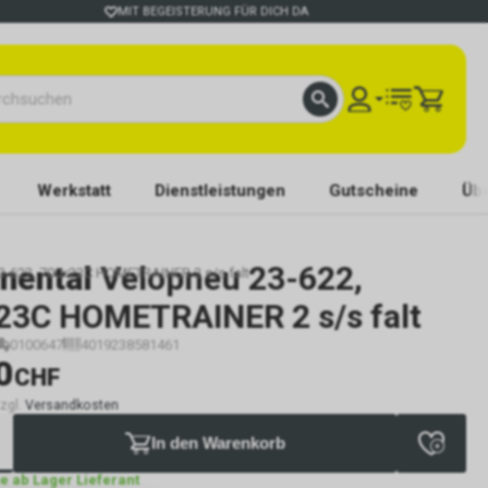
MIT BEGEISTERUNG FÜR DICH DA
Werkstatt
Dienstleistungen
Gutscheine
Übe
nental
Velopneu 23-622,
23-622, 700x23C HOMETRAINER 2 s/s falt
23C HOMETRAINER 2 s/s falt
0100647
4019238581461
0
CHF
zzgl.
Versandkosten
In den Warenkorb
ge ab Lager Lieferant