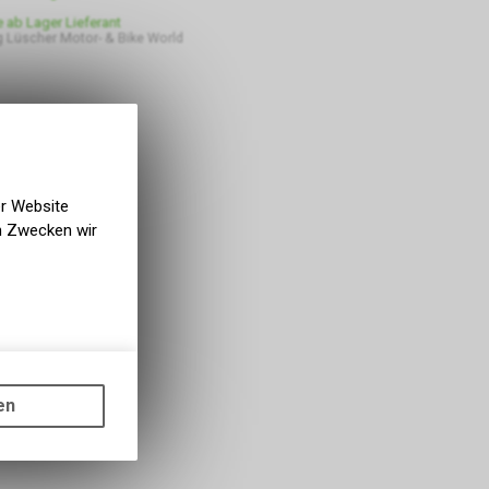
e ab Lager Lieferant
 Lüscher Motor- & Bike World
er Website
en Zwecken wir
gen auf
ots, wie die
en
ass die
nformationen