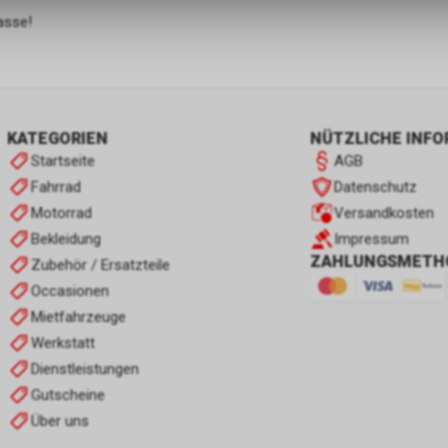
rasse!
KATEGORIEN
NÜTZLICHE INF
Startseite
AGB
Fahrrad
Datenschutz
Motorrad
Versandkosten
Bekleidung
Impressum
ZAHLUNGSMETH
Zubehör / Ersatzteile
Occasionen
Mietfahrzeuge
Werkstatt
Dienstleistungen
Gutscheine
Über uns