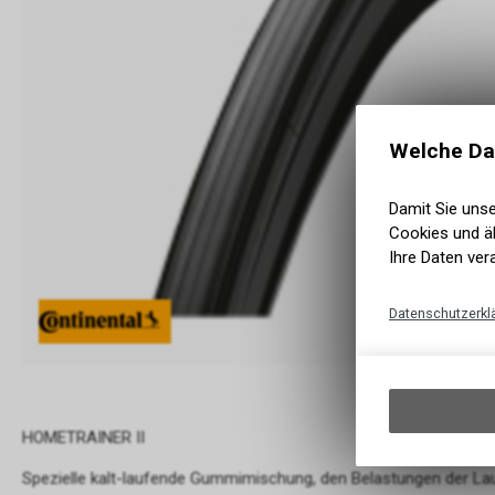
Welche Da
Damit Sie uns
Cookies und äh
Ihre Daten ver
Datenschutzerkl
HOMETRAINER II
Spezielle kalt-laufende Gummimischung, den Belastungen der La