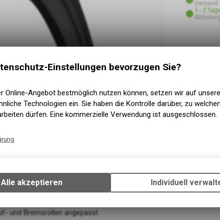
Versand
1 - 2 Tag
Abholung
tenschutz-Einstellungen bevorzugen Sie?
er Online-Angebot bestmöglich nutzen können, setzen wir auf unser
nliche Technologien ein. Sie haben die Kontrolle darüber, zu welch
arbeiten dürfen. Eine kommerzielle Verwendung ist ausgeschlossen.
ärung
Technische Funktionen
Wir erfassen und speichern bestimmte Interaktionen und Einstellun
Ihrem Gerät, um die grundlegenden Funktionen unseres Online-Angeb
Alle akzeptieren
Individuell verwalt
Verwendung des Warenkorbs, zu ermöglichen. Bitte beachten Sie, d
gespeicherten Daten keinerlei Rückschlüsse auf Ihre persönlichen I
zulassen.
uf- und Bremsrollen angepasst