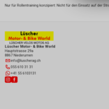
Nur für Rollentraining konzipiert: Nicht für den Einsatz auf der St
Lüscher Motor- & Bike World
Hauptstrasse 29a
8867 Niederurnen
info
@
luscherag.ch
055 610 31 31
+41 55 6103131