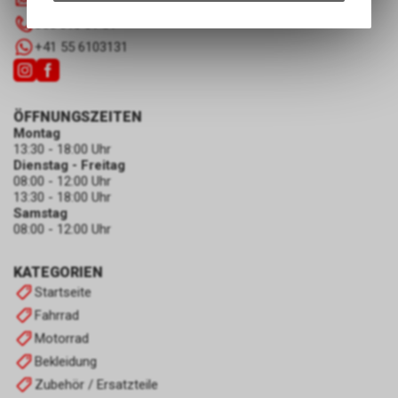
info
@
luscherag.ch
Angebots, wie die Verwendung
055 610 31 31
des Warenkorbs, zu
+41 55 6103131
ermöglichen. Bitte beachten Sie,
dass die gespeicherten Daten
keinerlei Rückschlüsse auf Ihre
persönlichen Informationen
ÖFFNUNGSZEITEN
zulassen.
Montag
13:30 - 18:00 Uhr
Dienstag - Freitag
08:00 - 12:00 Uhr
13:30 - 18:00 Uhr
Samstag
08:00 - 12:00 Uhr
KATEGORIEN
Startseite
Fahrrad
Motorrad
Bekleidung
Zubehör / Ersatzteile