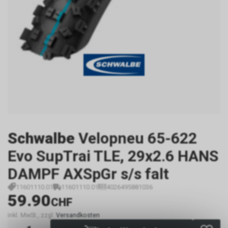
Schwalbe
Velopneu 65-622
Evo SupTrai TLE, 29x2.6 HANS
DAMPF AXSpGr s/s falt
11601110.01
11601110.01
4026495881036
59.90
CHF
inkl. MwSt., zzgl.
Versandkosten