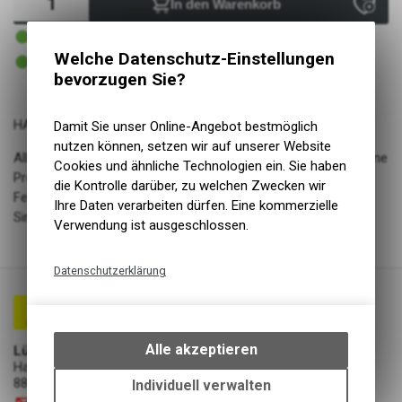
In den Warenkorb
1 - 3 Tage ab Lager Lieferant
Versand
1 - 3 Tage ab Lager Lieferant
Welche Datenschutz-Einstellungen
Abholung Lüscher Motor- & Bike World
bevorzugen Sie?
HANS DAMPF
Damit Sie unser Online-Angebot bestmöglich
nutzen können, setzen wir auf unserer Website
Alles abgestimmt auf maximalen Fahrspass. Das ausgewogene
Cookies und ähnliche Technologien ein. Sie haben
Profil funktioniert absolut souverän und verzeiht grosszügig
die Kontrolle darüber, zu welchen Zwecken wir
Fehler - volle Kontrolle im groben Gelände wie auf flowigen
Ihre Daten verarbeiten dürfen. Eine kommerzielle
Singletrails.
Verwendung ist ausgeschlossen.
Datenschutzerklärung
Technische Funktionen
Wir erfassen und speichern
bestimmte Interaktionen und
Alle akzeptieren
Lüscher Motor- & Bike World
Einstellungen auf Ihrem Gerät,
Hauptstrasse 29a
um die grundlegenden
8867 Niederurnen
Individuell verwalten
Funktionen unseres Online-