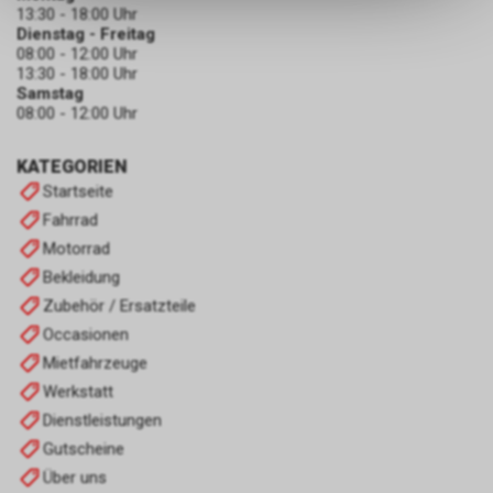
dass die gespeicherten Daten
13:30 - 18:00 Uhr
keinerlei Rückschlüsse auf Ihre
Dienstag - Freitag
persönlichen Informationen
08:00 - 12:00 Uhr
13:30 - 18:00 Uhr
zulassen.
Samstag
08:00 - 12:00 Uhr
KATEGORIEN
Startseite
Fahrrad
Motorrad
Bekleidung
Zubehör / Ersatzteile
Occasionen
Mietfahrzeuge
Werkstatt
Dienstleistungen
Gutscheine
Über uns