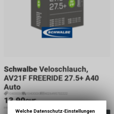
Schwalbe
Veloschlauch,
AV21F FREERIDE 27.5+ A40
Auto
10400030
10400030
4026495732222
13.90
CHF
inkl. MwSt., zzgl.
Versandkosten
Welche Datenschutz-Einstellungen