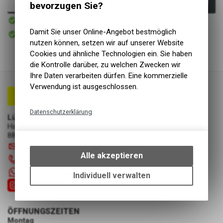
In den Warenkorb
bevorzugen Sie?
Sofort verfügbar
Versand
Sofort abholbar
Damit Sie unser Online-Angebot bestmöglich
Abholung Lüscher Motor- & Bike World
nutzen können, setzen wir auf unserer Website
Cookies und ähnliche Technologien ein. Sie haben
die Kontrolle darüber, zu welchen Zwecken wir
Ihre Daten verarbeiten dürfen. Eine kommerzielle
Verwendung ist ausgeschlossen.
Datenschutzerklärung
Lüscher Motor- & Bike World
Hauptstrasse 29a
Technische Funktionen
8867 Niederurnen
Wir erfassen und speichern
info
@
luscherag.ch
bestimmte Interaktionen und
Alle akzeptieren
055 610 31 31
Einstellungen auf Ihrem Gerät,
+41 55 6103131
um die grundlegenden
Individuell verwalten
Funktionen unseres Online-
Angebots, wie die Verwendung
des Warenkorbs, zu
ÖFFNUNGSZEITEN
ermöglichen. Bitte beachten Sie,
Montag