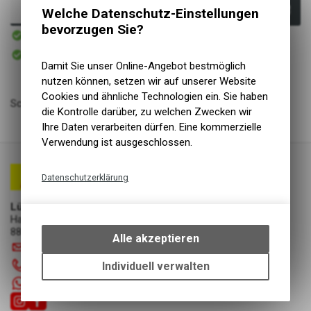
In den Warenkorb
Welche Datenschutz-Einstellungen
bevorzugen Sie?
Sofort verfügbar
Versand
Sofort abholbar
Abholung Lüscher Motor- & Bike World
Damit Sie unser Online-Angebot bestmöglich
nutzen können, setzen wir auf unserer Website
Cookies und ähnliche Technologien ein. Sie haben
Scheinwerfer, METEOR X-Pro, 600 Lumen
die Kontrolle darüber, zu welchen Zwecken wir
Ihre Daten verarbeiten dürfen. Eine kommerzielle
Verwendung ist ausgeschlossen.
Datenschutzerklärung
Technische Funktionen
Lüscher Motor- & Bike World
Wir erfassen und speichern
Hauptstrasse 29a
8867 Niederurnen
bestimmte Interaktionen und
Alle akzeptieren
info
@
luscherag.ch
Einstellungen auf Ihrem Gerät,
um die grundlegenden
055 610 31 31
Individuell verwalten
Funktionen unseres Online-
+41 55 6103131
Angebots, wie die Verwendung
des Warenkorbs, zu