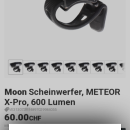
Moon
Scheinwerfer, METEOR
X-Pro, 600 Lumen
VE313072
4897029984055
60.00
CHF
inkl. MwSt., zzgl.
Versandkosten