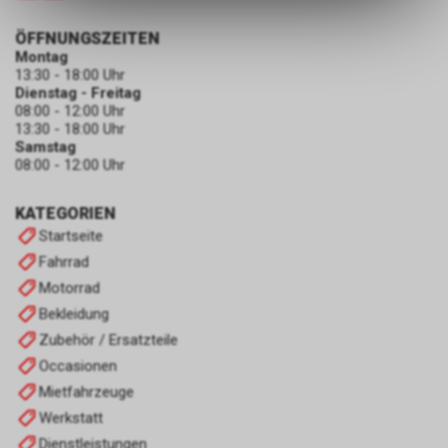
ermöglichen. Bitte beachten Sie,
dass die gespeicherten Daten
ÖFFNUNGSZEITEN
keinerlei Rückschlüsse auf Ihre
Montag
13:30 - 18:00 Uhr
persönlichen Informationen
Dienstag - Freitag
zulassen.
08:00 - 12:00 Uhr
13:30 - 18:00 Uhr
Samstag
08:00 - 12:00 Uhr
KATEGORIEN
Startseite
Fahrrad
Motorrad
Bekleidung
Zubehör / Ersatzteile
Occasionen
Mietfahrzeuge
Werkstatt
Dienstleistungen