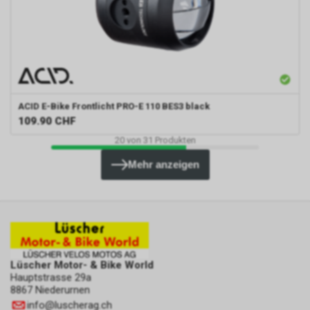
ACID
E-Bike Frontlicht PRO-E 110 BES3 black
109.90
CHF
20
von
31
Produkten
Mehr anzeigen
Lüscher Motor- & Bike World
Hauptstrasse 29a
8867 Niederurnen
info
@
luscherag.ch