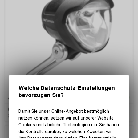
Welche Datenschutz-Einstellungen
bevorzugen Sie?
Busch & Müller
Scheinwerfer E-Bike, AVY 40 Lux, DC 6V, 162R6
Damit Sie unser Online-Angebot bestmöglich
39.00
CHF
nutzen können, setzen wir auf unserer Website
Cookies und ähnliche Technologien ein. Sie haben
die Kontrolle darüber, zu welchen Zwecken wir