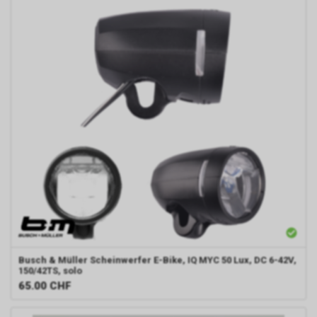
Busch & Müller
Scheinwerfer E-Bike, IQ MYC 50 Lux, DC 6-42V,
150/42TS, solo
65.00
CHF