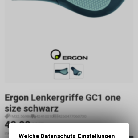
Ergon
Lenkergriffe GC1 one
size schwarz
FM32.56986
42410010
4260477060730
42.90
CHF
inkl. MwSt., zzgl.
Versandkosten
Welche Datenschutz-Einstellungen