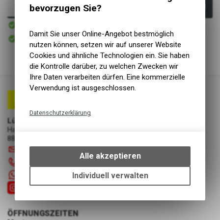
bevorzugen Sie?
In den Warenkorb
Sofort verfügbar
Versand
Damit Sie unser Online-Angebot bestmöglich
Sofort abholbar
Abholung Lüscher Motor- & Bike World
nutzen können, setzen wir auf unserer Website
Cookies und ähnliche Technologien ein. Sie haben
die Kontrolle darüber, zu welchen Zwecken wir
Ihre Daten verarbeiten dürfen. Eine kommerzielle
Verwendung ist ausgeschlossen.
Datenschutzerklärung
Lüscher Motor- & Bike World
Technische Funktionen
Hauptstrasse 29a
8867 Niederurnen
Wir erfassen und speichern
info
@
luscherag.ch
bestimmte Interaktionen und
Alle akzeptieren
055 610 31 31
Einstellungen auf Ihrem Gerät,
um die grundlegenden
+41 55 6103131
Individuell verwalten
Funktionen unseres Online-
Angebots, wie die Verwendung
des Warenkorbs, zu
ÖFFNUNGSZEITEN
ermöglichen. Bitte beachten Sie,