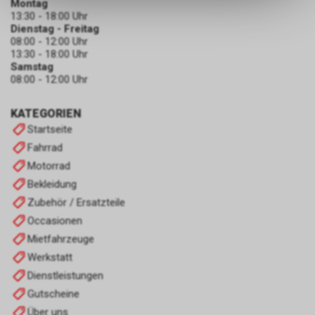
Montag
dass die gespeicherten Daten
13:30 - 18:00 Uhr
keinerlei Rückschlüsse auf Ihre
Dienstag - Freitag
persönlichen Informationen
08:00 - 12:00 Uhr
zulassen.
13:30 - 18:00 Uhr
Samstag
08:00 - 12:00 Uhr
KATEGORIEN
Startseite
Fahrrad
Motorrad
Bekleidung
Zubehör / Ersatzteile
Occasionen
Mietfahrzeuge
Werkstatt
Dienstleistungen
Gutscheine
Über uns