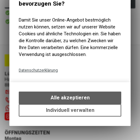
In den Warenkorb
bevorzugen Sie?
Sofort verfügbar
Versand
Sofort abholbar
Damit Sie unser Online-Angebot bestmöglich
Abholung Lüscher Motor- & Bike World
nutzen können, setzen wir auf unserer Website
Cookies und ähnliche Technologien ein. Sie haben
die Kontrolle darüber, zu welchen Zwecken wir
Ihre Daten verarbeiten dürfen. Eine kommerzielle
Verwendung ist ausgeschlossen.
Datenschutzerklärung
Lüscher Motor- & Bike World
Hauptstrasse 29a
Technische Funktionen
8867 Niederurnen
Wir erfassen und speichern
info
@
luscherag.ch
bestimmte Interaktionen und
Alle akzeptieren
055 610 31 31
Einstellungen auf Ihrem Gerät,
+41 55 6103131
um die grundlegenden
Individuell verwalten
Funktionen unseres Online-
Angebots, wie die Verwendung
des Warenkorbs, zu
ÖFFNUNGSZEITEN
ermöglichen. Bitte beachten Sie,
Montag