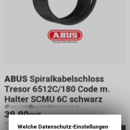
ABUS
Spiralkabelschloss
Tresor 6512C/180 Code m.
Halter SCMU 6C schwarz
FM11.72954
0059924
4003318134142
39.90
CHF
inkl. MwSt., zzgl.
Versandkosten
Welche Datenschutz-Einstellungen