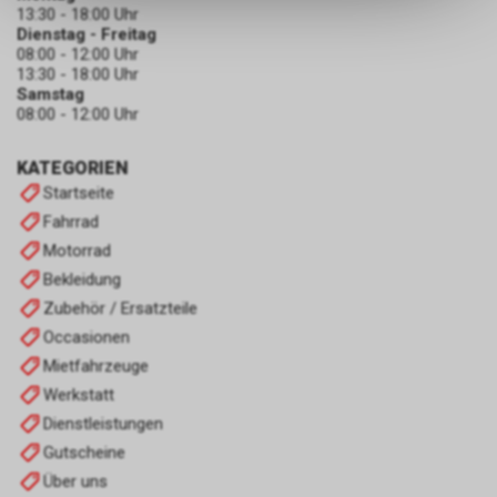
dass die gespeicherten Daten
13:30 - 18:00 Uhr
keinerlei Rückschlüsse auf Ihre
Dienstag - Freitag
persönlichen Informationen
08:00 - 12:00 Uhr
13:30 - 18:00 Uhr
zulassen.
Samstag
08:00 - 12:00 Uhr
KATEGORIEN
Startseite
Fahrrad
Motorrad
Bekleidung
Zubehör / Ersatzteile
Occasionen
Mietfahrzeuge
Werkstatt
Dienstleistungen
Gutscheine
Über uns