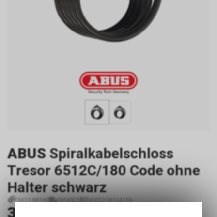
ABUS
Spiralkabelschloss
Tresor 6512C/180 Code ohne
Halter schwarz
FM11.88193
0059925
4003318134159
34.90
CHF