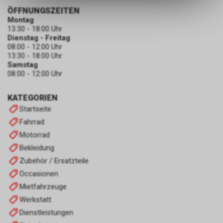
ermöglichen. Bitte beachten Sie,
ÖFFNUNGSZEITEN
dass die gespeicherten Daten
Montag
keinerlei Rückschlüsse auf Ihre
13:30 - 18:00 Uhr
persönlichen Informationen
Dienstag - Freitag
zulassen.
08:00 - 12:00 Uhr
13:30 - 18:00 Uhr
Samstag
08:00 - 12:00 Uhr
KATEGORIEN
Startseite
Fahrrad
Motorrad
Bekleidung
Zubehör / Ersatzteile
Occasionen
Mietfahrzeuge
Werkstatt
Dienstleistungen