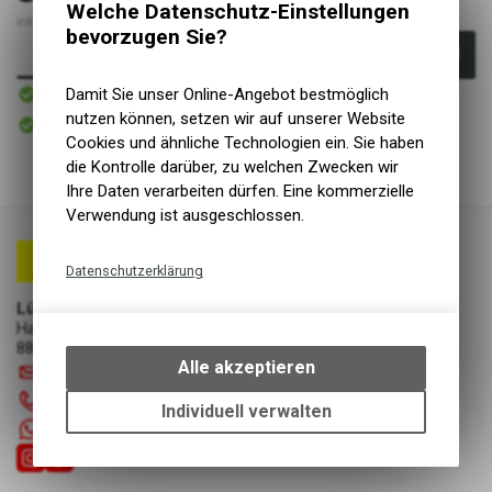
Welche Datenschutz-Einstellungen
inkl. MwSt., zzgl.
Versandkosten
bevorzugen Sie?
In den Warenkorb
Sofort verfügbar
Damit Sie unser Online-Angebot bestmöglich
Versand
Sofort abholbar
nutzen können, setzen wir auf unserer Website
Abholung Lüscher Motor- & Bike World
Cookies und ähnliche Technologien ein. Sie haben
die Kontrolle darüber, zu welchen Zwecken wir
Ihre Daten verarbeiten dürfen. Eine kommerzielle
Verwendung ist ausgeschlossen.
Datenschutzerklärung
Technische Funktionen
Lüscher Motor- & Bike World
Hauptstrasse 29a
Wir erfassen und speichern
8867 Niederurnen
bestimmte Interaktionen und
Alle akzeptieren
info
@
luscherag.ch
Einstellungen auf Ihrem Gerät,
055 610 31 31
um die grundlegenden
Individuell verwalten
Funktionen unseres Online-
+41 55 6103131
Angebots, wie die Verwendung
des Warenkorbs, zu