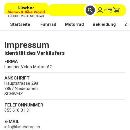
FACHKUNDIGE BERATUNG
BESTE AUSWAHL
MIT BEGEISTERUNG FÜR DICH DA
Startseite
Fahrrad
Motorrad
Bekleidung
Zu
Impressum
Identität des Verkäufers
FIRMA
Lüscher Velos Motos AG
ANSCHRIFT
Hauptstrasse 29a
8867 Niederurnen
SCHWEIZ
TELEFONNUMMER
055 610 31 31
E-MAIL
info
@
luscherag.ch